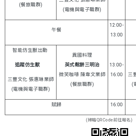
(餐旅職群)
(電機與電子職群)
12:00-
午餐
13:00
智能仿生獸出動
異國料理
智
追蹤仿生獸
英式鬆餅三明治
13:00-
微笑咖啡 陳韋文業師
16:00
三
三豐文化 張惠琳業師
(餐旅職群)
(電機與電子職群)
賦歸
16:00
(掃瞄QRCode前往報名)