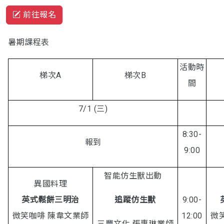
前往報名
暑期課程表
活動時
梯次A
梯次B
間
7/1 (三)
8:30-
報到
9:00
智能仿生獸出動
異國料理
英式鬆餅三明治
追蹤仿生獸
9:00-
微笑咖啡 陳韋文業師
12:00
微
三豐文化 張惠琳業師