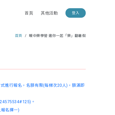
首頁
其他活動
登入
首頁
暖中樂學營 邀你一起「樂」翻暑假
一方式進行報名，名額有限(每梯次20人)，額滿即
75534#125)。
上報名擇一)