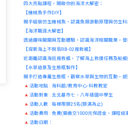
四大亮點課程，開啟你的海洋大解密：
【機械魚手作DIY】
親手組裝仿生機械魚，認識魚類游動原理與仿生科
【海洋職涯大解密】
透過趣味闖關與互動體驗，認識海洋相關職業，發
【探索海上不倒翁RB-02搜救艇】
近距離認識海巡搜救艇，了解海上救援任務及船艇
【水草造景及生態瓶製作】
親手打造專屬生態瓶，觀察水草與生物的互動，感
🔺活動地點 : 海科館/教育中心-科教教室
🔺活動對象 : 北北基市七、八年級國中學生
🔺活動人數 : 每梯限額25名(額滿為止)
🔺活動費用 : 免費(需繳交1000元保證金，課程結
🔺活動日期：