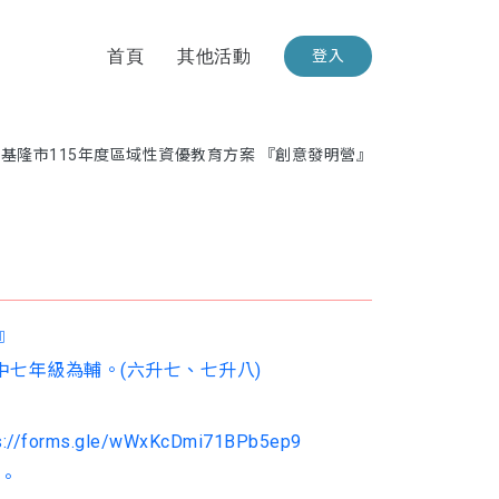
首頁
其他活動
登入
基隆市115年度區域性資優教育方案 『創意發明營』
』
中七年級為輔。(六升七、七升八)
ms.gle/wWxKcDmi71BPb5ep9
止。